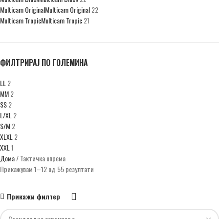
Multicam Original
Multicam Original
22
Multicam Tropic
Multicam Tropic
21
VZ 95
VZ 95
14
Woodland М81
Woodland М81
18
ФИЛТРИРАЈ ПО ГОЛЕМИНА
L
L
2
Зелена
Зелена
3
M
M
2
Ренџер зелена
Ренџер зелена
23
S
S
2
L/XL
2
S/M
2
XL
XL
2
XXL
1
Дома
Тактичка опрема
Прикажувам 1–12 од 55 резултати
Прикажи филтер