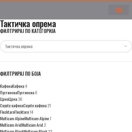
Тактичка опрема
ФИЛТРИРАЈ ПО КАТЕГОРИЈА
ФИЛТРИРАЈ ПО БОЈА
Кафена
Кафена
4
Пустинска
Пустинска
6
Црна
Црна
36
Coyote кафена
Coyote кафена
21
Flecktarn
Flecktarn
14
Multicam Alpine
Multicam Alpine
1
Multicam Arid
Multicam Arid
2
Multicam Black
Multicam Black
22