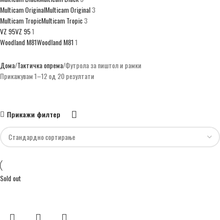
Multicam Original
Multicam Original
3
Multicam Tropic
Multicam Tropic
3
VZ 95
VZ 95
1
Woodland М81
Woodland М81
1
Зелена
Зелена
3
Ренџер зелена
Ренџер зелена
3
Дома
Тактичка опрема
Футрола за пиштол и рамки
Прикажувам 1–12 од 20 резултати
Прикажи филтер
Sold out