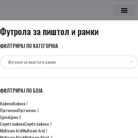
Футрола за пиштол и рамки
ФИЛТРИРАЈ ПО КАТЕГОРИЈА
ФИЛТРИРАЈ ПО БОЈА
Кафена
Кафена
1
Пустинска
Пустинска
3
Црна
Црна
8
Coyote кафена
Coyote кафена
3
Multicam Arid
Multicam Arid
1
Multicam Black
Multicam Black
3