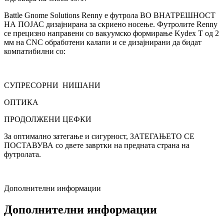
Battle Gnome Solutions Renny е футрола ВО ВНАТРЕШНОСТ
НА ПОЈАС дизајнирана за скриено носење. Футролите Renny
се прецизно направени со вакуумско формирање Kydex T од 2
мм на CNC обработени калапи и се дизајнирани да бидат
компатибилни со:
СУПРЕСОРНИ НИШАНИ
ОПТИКА
ПРОДОЛЖЕНИ ЦЕФКИ
За оптимално затегање и сигурност, ЗАТЕГАЊЕТО СЕ
ПОСТАВУВА со двете завртки на предната страна на
футролата.
Дополнителни информации
Дополнителни информации