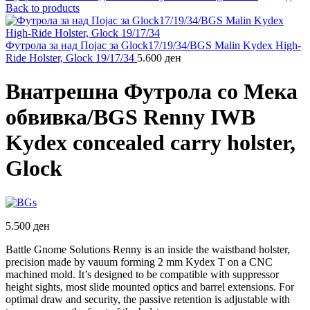
Back to products
Футрола за над Појас за Glock17/19/34/BGS Malin Kydex High-
Ride Holster, Glock 19/17/34
5.600
ден
Внатрешна Футрола со Мека
обвивка/BGS Renny IWB
Kydex concealed carry holster,
Glock
5.500
ден
Battle Gnome Solutions Renny is an inside the waistband holster,
precision made by vauum forming 2 mm Kydex T on a CNC
machined mold. It’s designed to be compatible with suppressor
height sights, most slide mounted optics and barrel extensions. For
optimal draw and security, the passive retention is adjustable with