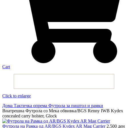
Cart
Click to enlarge
Дома
Тактичка опрема
Футрола за пиштол и рамки
Внатрешна Футрола со Мека обвивка/BGS Renny IWB Kydex
concealed carry holster, Glock
Футрола на Рамка од AR/BGS Kydex AR Mag Carrier
2.500
ден