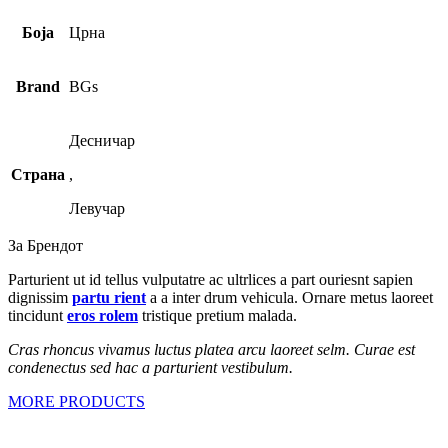
Боја
Црна
Brand
BGs
Десничар
Страна
,
Левучар
За Брендот
Parturient ut id tellus vulputatre ac ultrlices a part ouriesnt sapien
dignissim
partu rient
a a inter drum vehicula. Ornare metus laoreet
tincidunt
eros rolem
tristique pretium malada.
Cras rhoncus vivamus luctus platea arcu laoreet selm. Curae est
condenectus sed hac a parturient vestibulum.
MORE PRODUCTS