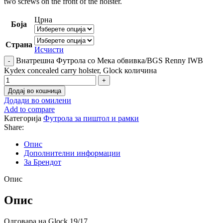
two screws on the front of the holster.
Црна
Боја
Страна
Исчисти
Внатрешна Футрола со Мека обвивка/BGS Renny IWB
Kydex concealed carry holster, Glock количина
Додај во кошница
Додади во омилени
Add to compare
Категорија
Футрола за пиштол и рамки
Share:
Опис
Дополнителни информации
За Брендот
Опис
Опис
Одговара на Glock 19/17