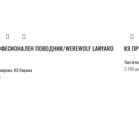
ОФЕСИОНАЛЕН ПОВОДНИК/WEREWOLF LANYARD
К9 П
Тактичк
3.700
д
 опрема
,
K9 Опрема
н