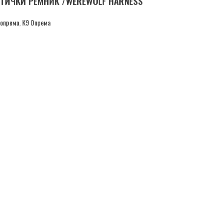
КТИЧКИ РЕМНИК /WEREWOLF HARNESS
 опрема
,
K9 Опрема