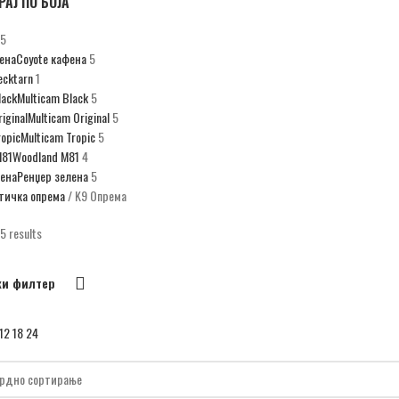
АЈ ПО БОЈА
5
ена
Coyote кафена
5
ecktarn
1
lack
Multicam Black
5
iginal
Multicam Original
5
ropic
Multicam Tropic
5
М81
Woodland М81
4
лена
Ренџер зелена
5
тичка опрема
K9 Опрема
 5 results
и филтер
12
18
24