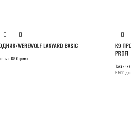
ОДНИК/WEREWOLF LANYARD BASIC
К9 ПР
PROFI
опрема
,
K9 Опрема
Тактичка
5.500
де