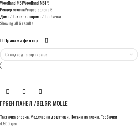
Woodland М81
Woodland М81
5
Ренџер зелена
Ренџер зелена
6
Дома
Тактичка опрема
Торбички
Showing all 6 results
Прикажи филтер
ГРБЕН ПАНЕЛ /BELGR MOLLE
Тактичка опрема
,
Модуларни додатоци
,
Носачи на плочи
,
Торбички
4.500
ден