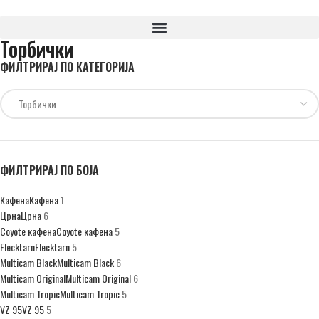
Торбички
ФИЛТРИРАЈ ПО КАТЕГОРИЈА
ФИЛТРИРАЈ ПО БОЈА
Кафена
Кафена
1
Црна
Црна
6
Coyote кафена
Coyote кафена
5
Flecktarn
Flecktarn
5
Multicam Black
Multicam Black
6
Multicam Original
Multicam Original
6
Multicam Tropic
Multicam Tropic
5
VZ 95
VZ 95
5