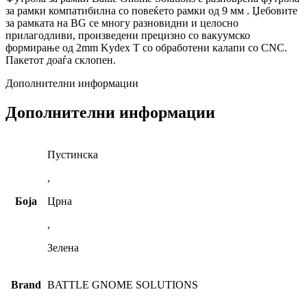
за рамки компатибилна со повеќето рамки од 9 мм . Џебовите
за рамката на BG се многу разновидни и целосно
прилагодливи, произведени прецизно со вакуумско
формирање од 2mm Kydex T со обработени калапи со CNC.
Пакетот доаѓа склопен.
Дополнителни информации
Дополнителни информации
Пустинска
,
Боја
Црна
,
Зелена
Brand
BATTLE GNOME SOLUTIONS