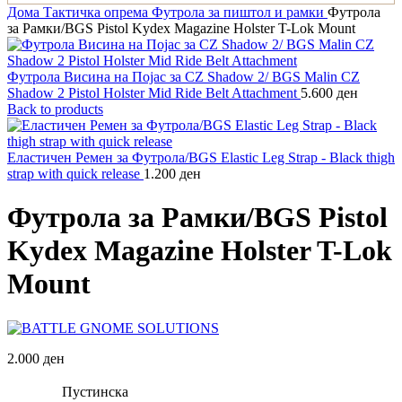
Дома
Тактичка опрема
Футрола за пиштол и рамки
Футрола
за Рамки/BGS Pistol Kydex Magazine Holster T-Lok Mount
Футрола Висина на Појас за CZ Shadow 2/ BGS Malin CZ
Shadow 2 Pistol Holster Mid Ride Belt Attachment
5.600
ден
Back to products
Еластичен Ремен за Футрола/BGS Elastic Leg Strap - Black thigh
strap with quick release
1.200
ден
Футрола за Рамки/BGS Pistol
Kydex Magazine Holster T-Lok
Mount
2.000
ден
Пустинска