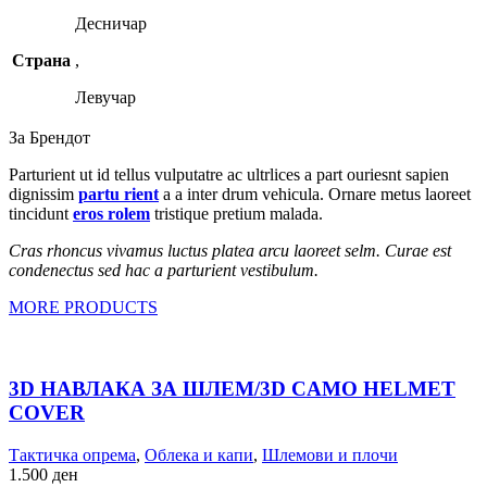
Десничар
Страна
,
Левучар
За Брендот
Parturient ut id tellus vulputatre ac ultrlices a part ouriesnt sapien
dignissim
partu rient
a a inter drum vehicula. Ornare metus laoreet
tincidunt
eros rolem
tristique pretium malada.
Cras rhoncus vivamus luctus platea arcu laoreet selm. Curae est
condenectus sed hac a parturient vestibulum.
MORE PRODUCTS
3D НАВЛАКА ЗА ШЛЕМ/3D CAMO HELMET
COVER
Тактичка опрема
,
Облека и капи
,
Шлемови и плочи
1.500
ден