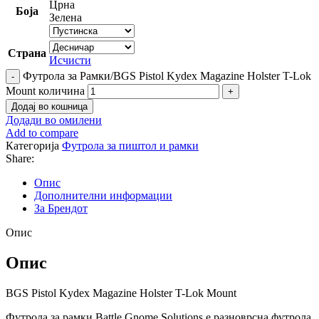
Црна
Боја
Зелена
Страна
Исчисти
Футрола за Рамки/BGS Pistol Kydex Magazine Holster T-Lok
Mount количина
Додај во кошница
Додади во омилени
Add to compare
Категорија
Футрола за пиштол и рамки
Share:
Опис
Дополнителни информации
За Брендот
Опис
Опис
BGS Pistol Kydex Magazine Holster T-Lok Mount
Футрола за рамки Battle Gnome Solutions е разноврсна футрола